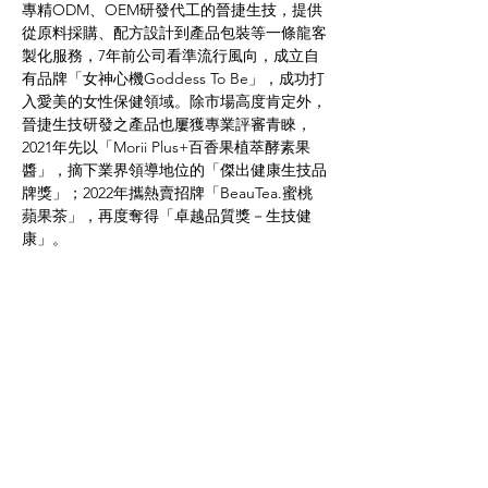
專精ODM、OEM研發代工的晉捷生技，提供
從原料採購、配方設計到產品包裝等一條龍客
製化服務，7年前公司看準流行風向，成立自
有品牌「女神心機Goddess To Be」，成功打
入愛美的女性保健領域。除市場高度肯定外，
晉捷生技研發之產品也屢獲專業評審青睞，
2021年先以「Morii Plus+百香果植萃酵素果
醬」，摘下業界領導地位的「傑出健康生技品
牌獎」；2022年攜熱賣招牌「BeauTea.蜜桃
蘋果茶」，再度奪得「卓越品質獎－生技健
康」。