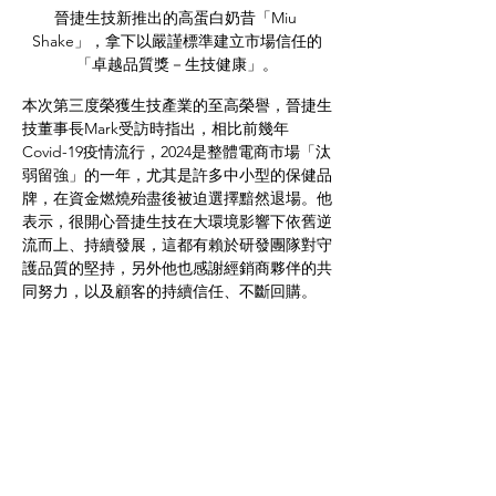
晉捷生技新推出的高蛋白奶昔「Miu 
Shake」，拿下以嚴謹標準建立市場信任的
「卓越品質獎－生技健康」。
本次第三度榮獲生技產業的至高榮譽，晉捷生
技董事長Mark受訪時指出，相比前幾年
Covid-19疫情流行，2024是整體電商市場「汰
弱留強」的一年，尤其是許多中小型的保健品
牌，在資金燃燒殆盡後被迫選擇黯然退場。他
表示，很開心晉捷生技在大環境影響下依舊逆
流而上、持續發展，這都有賴於研發團隊對守
護品質的堅持，另外他也感謝經銷商夥伴的共
同努力，以及顧客的持續信任、不斷回購。