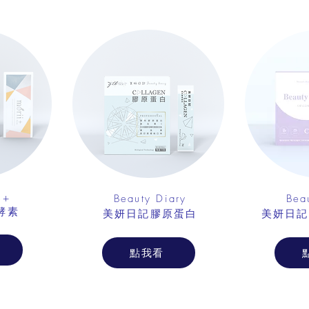
s+
Beauty Diary
Bea
酵素
​美妍日記膠原蛋白
​美妍日
點我看