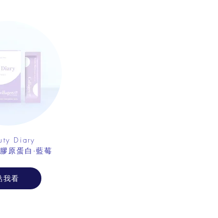
uty Diary
記膠原蛋白-藍莓
點我看