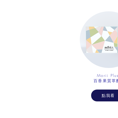
Morii Plu
百香果質萃
點我看