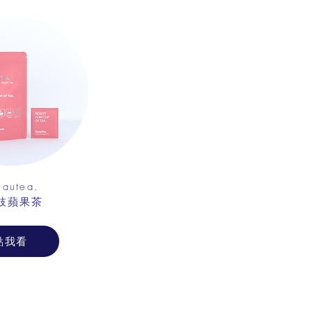
eautea.
荔枝蘋
果茶
點我看