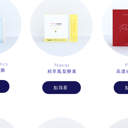
tics
Nanas
生菌
​精萃鳳梨酵素
​高
點我看