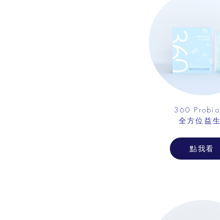
360 Probio
​全方位益
點我看