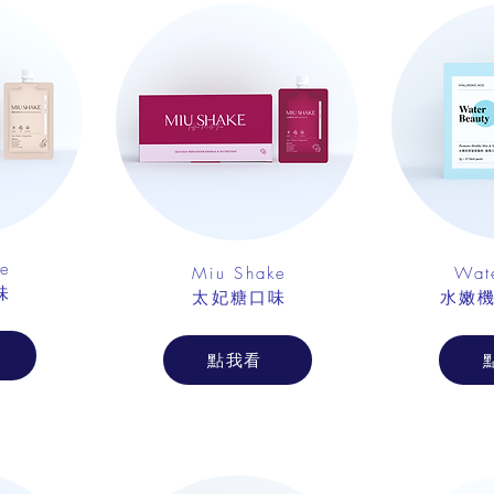
ke
Miu Shake
Wat
味
​太妃糖口味
​水嫩
點我看