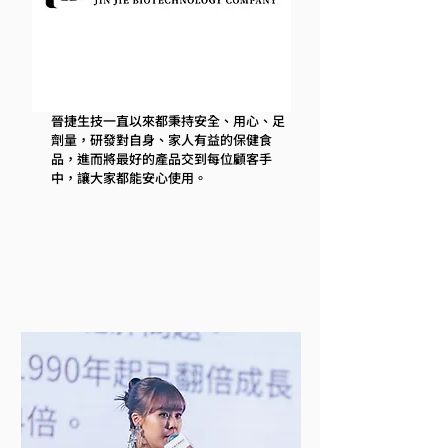
晉捷生技一直以來都秉持安全、用心、足
劑量，研發對自身、家人有益的保健食
品，進而將最好的產品交到每位顧客手
中，讓大家都能安心使用。